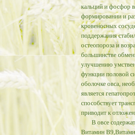
кальций и фосфор в
формировании и раз
кровеносных сосудо
поддержания стабил
остеопороза и возр
большинстве обменн
улучшению умствен
функции половой си
оболочке овса, нео
является гепатопро
способствует транс
приводит к отложен
В овсе содержатся
Витамин B9,Витамин