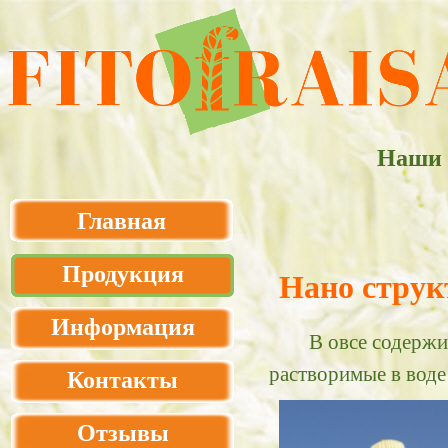
Наши 
Главная
Продукция
Нано струк
Информация
В овсе содержится
растворимые в воде
Контакты
Отзывы